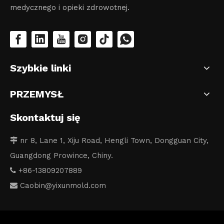
medycznego i opieki zdrowotnej.
Szybkie linki
PRZEMYSŁ
Skontaktuj się
nr 8, Lane 1, Xiju Road, Hengli Town, Dongguan City,

Guangdong Prowince, Chiny.
+86-13809207889

Caobin
@yixunmold.com
