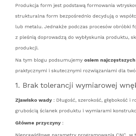
Produkcja form jest podstawą formowania wtryskowe
strukturalna form bezpośrednio decydują o współc
lub metalu. Jednakże podczas procesów obróbki fo
z pleśnią doprowadzą do wybłyskunia produktu, sk
produkcji.
Na tym blogu podsumujemy
osiem najczęstszyc
praktycznymi i skutecznymi rozwiązaniami dla twó
1. Brak tolerancji wymiarowej wnę
Zjawisko wady
: Długość, szerokość, głębokość i
grubością ścianek produktu i wymiarami konstrukc
Główne przyczyny
:
Nieprawidłowe parametry programowania CNC, w ty