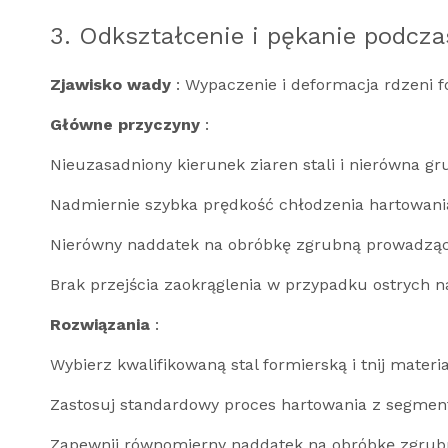
3. Odkształcenie i pękanie podcza
Zjawisko wady
: Wypaczenie i deformacja rdzeni f
Główne przyczyny
:
Nieuzasadniony kierunek ziaren stali i nierówna g
Nadmiernie szybka prędkość chłodzenia hartowani
Nierówny naddatek na obróbkę zgrubną prowadzą
Brak przejścia zaokrąglenia w przypadku ostrych 
Rozwiązania
:
Wybierz kwalifikowaną stal formierską i tnij materi
Zastosuj standardowy proces hartowania z segme
Zapewnij równomierny naddatek na obróbkę zgrubn