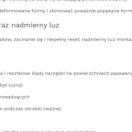
kko zdeformowane formy i złomować poważnie popękane fo
oraz nadmierny luz
waków, zacinanie się i niepełny reset; nadmierny luz mon
 i resztkowe ślady narzędzi na powierzchniach pasowan
byt luźny)
 prowadzących
 podczas obróbki cieplnej