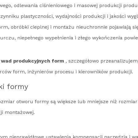
go, odlewania ciśnieniowego i masowej produkcji produkt
zynniku plastyczności, wydajności produkcji i jakości 
rm, obróbki cieplnej i montażu nieuchronnie pojawiają 
urczu, niepełnego wypełnienia i złego wykończenia powi
h wad produkcyjnych form
, szczegółowo przeanalizujemy
rców form, inżynierów procesu i kierowników produkcji.
ki formy
 rozmiar otworu formy są większe lub mniejsze niż rozmia
ji montażowej.
m nieprawidłowe ustawienia kompensacji narzędzia i wa