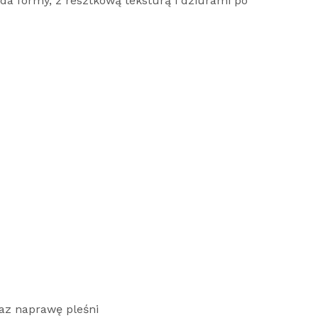
da formy, z resztkową teksturą i dziurami po
az naprawę pleśni