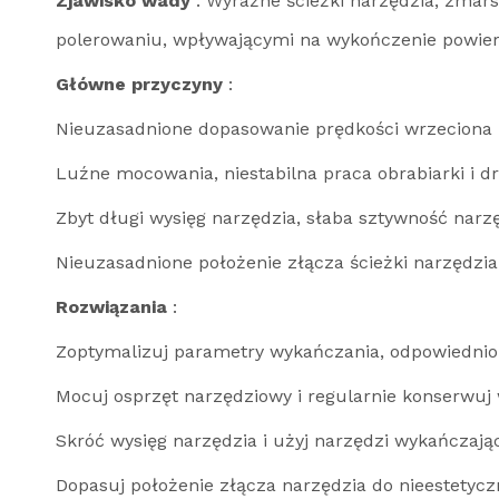
Zjawisko wady
: Wyraźne ścieżki narzędzia, zmar
polerowaniu, wpływającymi na wykończenie powier
Główne przyczyny
:
Nieuzasadnione dopasowanie prędkości wrzeciona
Luźne mocowania, niestabilna praca obrabiarki i d
Zbyt długi wysięg narzędzia, słaba sztywność narzę
Nieuzasadnione położenie złącza ścieżki narzędzi
Rozwiązania
:
Zoptymalizuj parametry wykańczania, odpowiednio z
Mocuj osprzęt narzędziowy i regularnie konserwuj 
Skróć wysięg narzędzia i użyj narzędzi wykańczają
Dopasuj położenie złącza narzędzia do nieestetyc