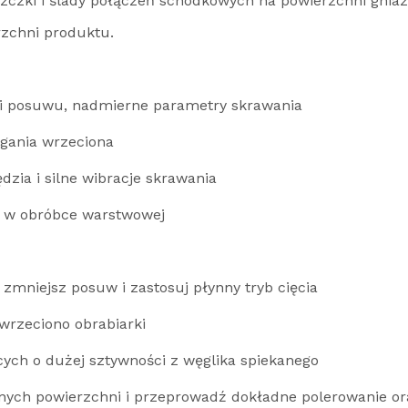
szczki i ślady połączeń schodkowych na powierzchni gniaz
zchni produktu.
 i posuwu, nadmierne parametry skrawania
rgania wrzeciona
dzia i silne wibracje skrawania
a w obróbce warstwowej
mniejsz posuw i zastosuj płynny tryb cięcia
wrzeciono obrabiarki
cych o dużej sztywności z węglika spiekanego
znych powierzchni i przeprowadź dokładne polerowanie or