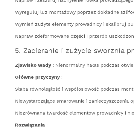
Napraw i zeszlifuj nachylenie rowka prowadzącego
Wyreguluj luz montażowy poprzez dokładne szlifo
Wymień zużyte elementy prowadnicy i skalibruj pu
Napraw zdeformowane części i przerób uszkodzone
5. Zacieranie i zużycie sworznia 
Zjawisko wady
: Nienormalny hałas podczas otwi
Główne przyczyny
:
Słaba równoległość i współosiowość podczas mon
Niewystarczające smarowanie i zanieczyszczenia o
Niezrównana twardość elementów prowadnicy i nie
Rozwiązania
: