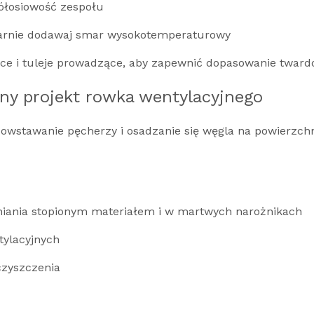
ółosiowość zespołu
ularnie dodawaj smar wysokotemperaturowy
ce i tuleje prowadzące, aby zapewnić dopasowanie tward
ony projekt rowka wentylacyjnego
, powstawanie pęcherzy i osadzanie się węgla na powierzc
iania stopionym materiałem i w martwych narożnikach
tylacyjnych
czyszczenia