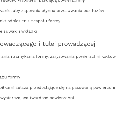
 i gładko wypoleruj pasującą powierzchnię
wanie, aby zapewnić płynne przesuwanie bez luzów
nkt odniesienia zespołu formy
 suwaki i wkładki
prowadzącego i tulei prowadzącej
erania i zamykania formy, zarysowania powierzchni kołk
tażu formy
piłkami żelaza przedostające się na pasowaną powierzchn
wystarczająca twardość powierzchni