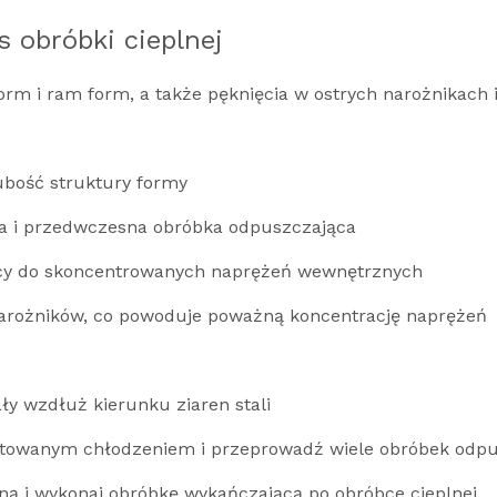
s obróbki cieplnej
orm i ram form, a także pęknięcia w ostrych narożnikach i
rubość struktury formy
a i przedwczesna obróbka odpuszczająca
cy do skoncentrowanych naprężeń wewnętrznych
narożników, co powoduje poważną koncentrację naprężeń
ały wzdłuż kierunku ziaren stali
ntowanym chłodzeniem i przeprowadź wiele obróbek odp
ą i wykonaj obróbkę wykańczającą po obróbce cieplnej