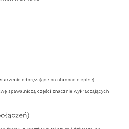
tarzenie odprężające po obróbce cieplnej
rawę spawalniczą części znacznie wykraczających
połączeń)