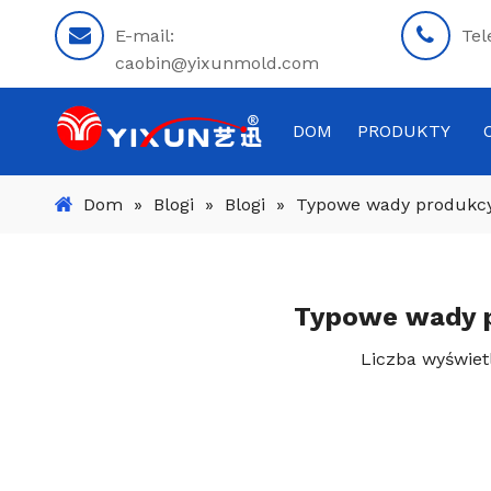
E-mail:
Tel
caobin@yixunmold.com
DOM
PRODUKTY
Dom
»
Blogi
»
Blogi
»
Typowe wady produkcyj
Typowe wady pr
Liczba wyświet